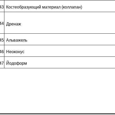
43
Костеобразующий материал (коллапан)
44
Дренаж
45
Альважель
46
Неоконус
47
Йодоформ