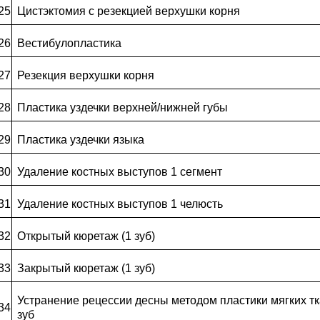
25
Цистэктомия с резекцией верхушки корня
26
Вестибулопластика
27
Резекция верхушки корня
28
Пластика уздечки верхней/нижней губы
29
Пластика уздечки языка
30
Удаление костных выступов 1 сегмент
31
Удаление костных выступов 1 челюсть
32
Открытый кюретаж (1 зуб)
33
Закрытый кюретаж (1 зуб)
Устранение рецессии десны методом пластики мягких тк
34
зуб