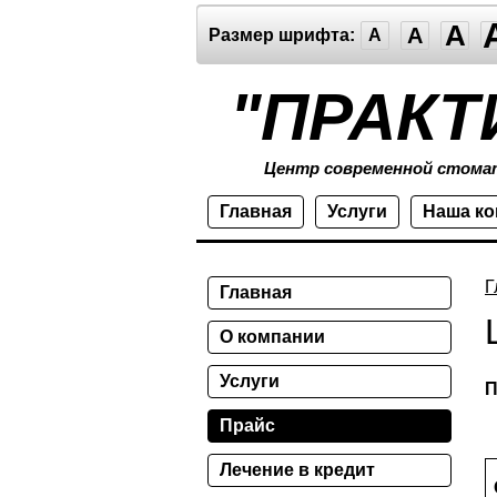
A
A
Размер шрифта:
A
"ПРАКТ
Центр современной стома
Главная
Услуги
Наша к
Г
Главная
О компании
Услуги
П
Прайс
Лечение в кредит