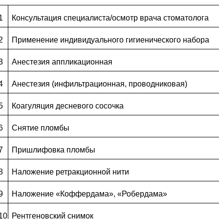
1
Консультация специалиста/осмотр врача стоматолога
2
Применение индивидуального гигиенического набора
3
Анестезия аппликационная
4
Анестезия (инфильтрационная, проводниковая)
5
Коагуляция десневого сосочка
6
Снятие пломбы
7
Пришлифовка пломбы
8
Наложение ретракционной нити
9
Наложение «Коффердама», «Робердама»
10
Рентгеновский снимок