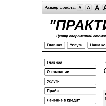
A
A
Размер шрифта:
A
"ПРАКТ
Центр современной стома
Главная
Услуги
Наша к
Г
Главная
О компании
Услуги
Прайс
Лечение в кредит