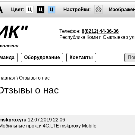
A
Цвет:
Ц
Ц
Ц
Настройки:
Изображен
ИК"
Телефон:
8(8212) 44-36-36
Республика Коми г. Сыктывкар ул.
тологии
оманда
Оборудование
Контакты
лавная
\ Отзывы о нас
Отзывы о нас
mskproxyru
12.07.2019 22:06
Мобильные прокси 4G,LTE mskproxy Mobile