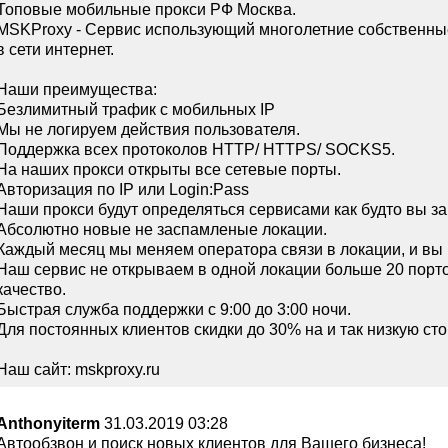
Топовые мобильные прокси РФ Москва.
MSKProxy - Сервис использующий многолетние собственны
в сети интернет.
Наши преимущества:
Безлимитный трафик с мобильных IP
Мы не логируем действия пользователя.
Поддержка всех протоколов HTTP/ HTTPS/ SOCKS5.
На наших прокси открыты все сетевые порты.
Авторизация по IP или Login:Pass
Наши прокси будут определяться сервисами как будто вы з
Абсолютно новые не заспамленые локации.
Каждый месяц мы меняем оператора связи в локации, и вы 
Наш сервис не открываем в одной локации больше 20 порто
качество.
Быстрая служба поддержки с 9:00 до 3:00 ночи.
Для постоянных клиентов скидки до 30% на и так низкую сто
Наш сайт: mskproxy.ru
Anthonyiterm
31.03.2019 03:28
Автообзвон и поиск новых клиентов для Вашего бизнеса!