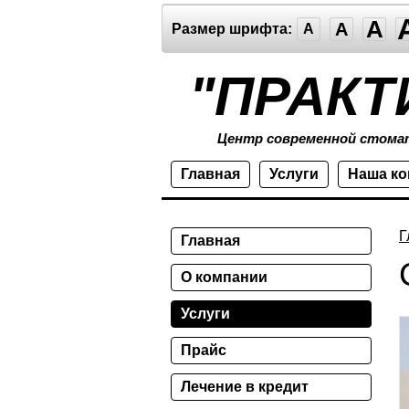
A
A
Размер шрифта:
A
"ПРАКТ
Центр современной стома
Главная
Услуги
Наша к
Г
Главная
О компании
Услуги
Прайс
Лечение в кредит