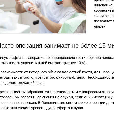
инновацион
коррективы
ткани реша
позволяет 
людей.
Часто операция занимает не более 15 ми
инус-лифтинг – операция по наращиванию кости верхней челюст
озможность укрепить в ней имплант (менее 10 м).
 зависимости от исходного объема челюстной кости, для наращ
етоды закрытого или открытого синус-лифтинга. Необходимость 
пределяет лечащий врач.
асто пациенты обращаются к специалистам с вопросами относи
отелось бы развеять сомнения на случай, если они имеются и у 
овершенно напрасен. В большинстве своем такие операции длят
нестетики сводят уровень дискомфорта к нулю.