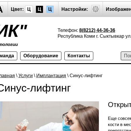
A
Цвет:
Ц
Ц
Ц
Настройки:
Изображен
ИК"
Телефон:
8(8212) 44-36-36
Республика Коми г. Сыктывкар ул.
тологии
оманда
Оборудование
Контакты
лавная
\
Услуги
\
Имплантация
\ Синус-лифтинг
Синус-лифтинг
Открыт
Еще совсем
кости в ме
препятстви