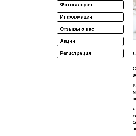
Фотогалерея
Информация
Отзывы о нас
Акции
Регистрация
С
в
В
м
о
Ч
х
с
а